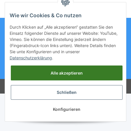
Wie wir Cookies & Co nutzen
Durch Klicken auf „Alle akzeptieren“ gestatten Sie den
Einsatz folgender Dienste auf unserer Website: YouTube,
Informationen
Vimeo. Sie können die Einstellung jederzeit ändern
(Fingerabdruck-Icon links unten). Weitere Details finden
Sie unte
Konfigurieren
und in unserer
Gesetzliche Informationen
Datenschutzerklärung
.
* Alle Preise inkl. gesetzlicher USt., zzgl.
Versand
Alle akzeptieren
© Sellers4you
Powered by
JTL-Shop
Schließen
Konfigurieren