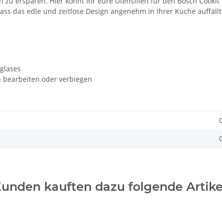
n zu ersparen. Hier könnt Ihr eure Utensilien für den Bosch Cookit
dass das edle und zeitlose Design angenehm in Ihrer Küche auffällt
lglases
n bearbeiten oder verbiegen
unden kauften dazu folgende Artike