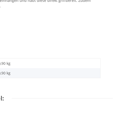
 einhängen und habt diese direkt griffbereit. Zudem
.
0,90 kg
0,90
kg
l: