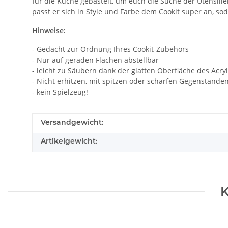
für die Küche gebastelt, um euch die Suche der Utensilie
passt er sich in Style und Farbe dem Cookit super an, so
Hinweise:
- Gedacht zur Ordnung Ihres Cookit-Zubehörs
- Nur auf geraden Flächen abstellbar
- leicht zu Säubern dank der glatten Oberfläche des Acry
- Nicht erhitzen, mit spitzen oder scharfen Gegenstände
- kein Spielzeug!
Versandgewicht:
Artikelgewicht:
K