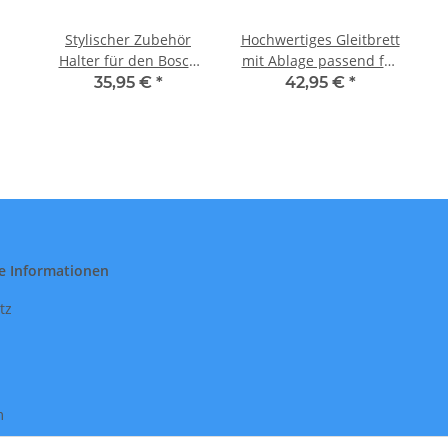
Stylischer Zubehör
Hochwertiges Gleitbrett
Halter für den Bosch
mit Ablage passend für
Cookit I Ordnung für
den Bosch Cookit aus
35,95 €
*
42,95 €
*
ihr Original Bosch
Acrylglas
Zubehör
e Informationen
tz
m